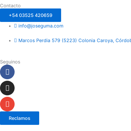
Contacto
+54 03525 420659
info@joseguma.com
Marcos Perdia 579 (5223) Colonia Caroya, Córdob
Seguinos
Facebook-
Instagram
Envelope
f
Reclamos