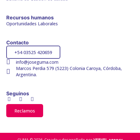
Recursos humanos
Oportunidades Laborales
Contacto
+54 03525 420659
info@joseguma.com
Marcos Perdia 579 (5223) Colonia Caroya, Córdoba,
Argentina.
Seguinos
Facebook-
Instagram
Envelope
f
Reclamos
GUMA © 2026. Creado y desarrollado por
VERVEL agency