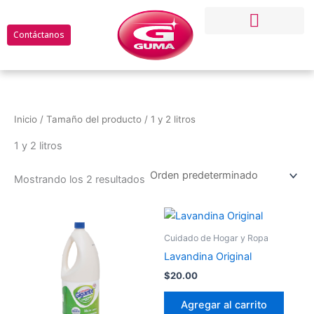
Ir
al
Contáctanos
contenido
Nuestros productos
Recursos Humanos
Denuncia Anonima
Servicios On-Line
Inicio
/ Tamaño del producto / 1 y 2 litros
1 y 2 litros
Mostrando los 2 resultados
Cuidado de Hogar y Ropa
Lavandina Original
$
20.00
Agregar al carrito