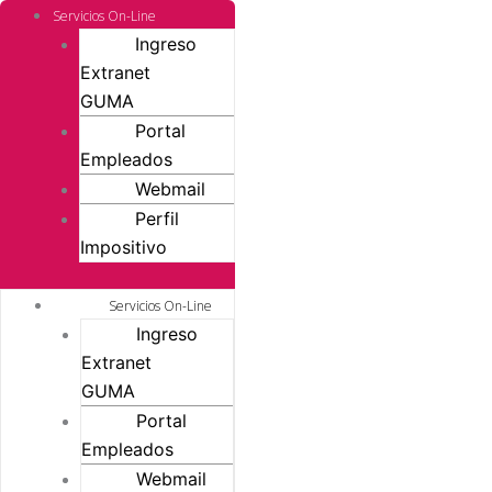
Ir
Limpiadores
Servicios On-Line
al
clásicos
Ingreso
contenido
cantidad
Extranet
GUMA
Portal
Empleados
Webmail
Perfil
Impositivo
Servicios On-Line
Ingreso
Extranet
GUMA
Portal
Empleados
Webmail