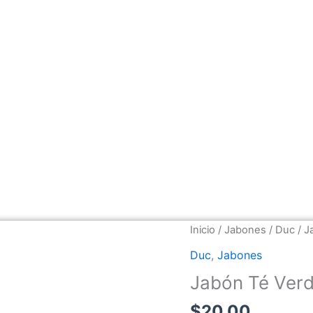
Jabón
Inicio
/
Jabones
/
Duc
/ J
Té
Duc
,
Jabones
Verde
Jabón Té Verd
y
Miel
$
20.00