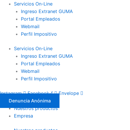
Ir
Servicios On-Line
al
Ingreso Extranet GUMA
contenido
Portal Empleados
Webmail
Perfil Impositivo
Servicios On-Line
Ingreso Extranet GUMA
Portal Empleados
Webmail
Perfil Impositivo
Instagram
Facebook-f
Envelope
Denuncia Anónima
Nuestros productos
Empresa