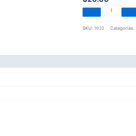
x
3
cantidad
SKU:
1632
Categorías: