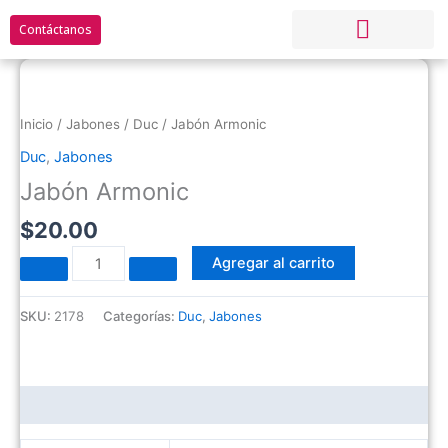
Ir
Contáctanos
al
contenido
Jabón
Nuestros productos
Recursos Humanos
Denuncia Anonima
Servicios On-Line
Armonic
cantidad
Inicio
/
Jabones
/
Duc
/ Jabón Armonic
Duc
,
Jabones
Jabón Armonic
$
20.00
Agregar al carrito
SKU:
2178
Categorías:
Duc
,
Jabones
Información adicional