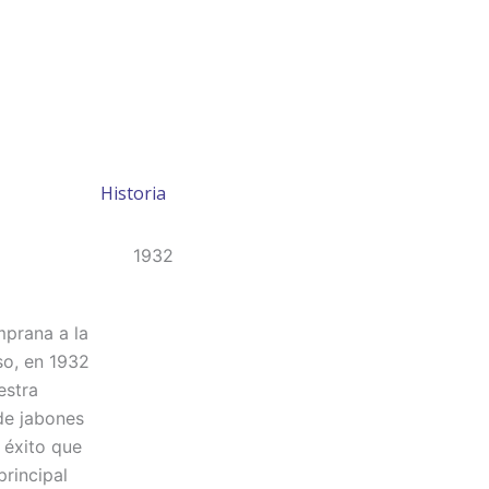
Historia
1932
mprana a la
so, en 1932
estra
de jabones
o éxito que
principal