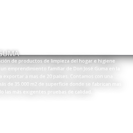
 GUMA
ción de productos de limpieza del hogar e higiene
o un emprendimiento familiar de Don José Guma en la
 a exportar a mas de 20 países. Contamos con una
más de 35.000 m2 de superficie donde se fabrican mas
o las más exigentes pruebas de calidad.