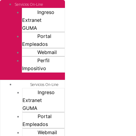
Ir
Servicios On-Line
al
Ingreso
contenido
Extranet
GUMA
Portal
Empleados
Webmail
Perfil
Impositivo
Servicios On-Line
Ingreso
Extranet
GUMA
Portal
Empleados
Webmail