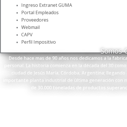
Ingreso Extranet GUMA
Portal Empleados
Proveedores
Webmail
CAPV
Perfil Impositivo
Somos
Desde hace mas de 90 años nos dedicamos a la fabrica
personal. La historia comienza en la década del 30 com
ciudad de Jesús María, Córdoba, Argentina; llegando
importante planta industrial de última generación con 
de 30.000 toneladas de productos superand